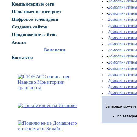
-
Домолинк личны
Компьютерные сети
-
Домолинк личны
Подключение интернет
-
Домолинк личны
Цифровое телевидени
-
Домолинк личный
-
Домолинк личный
Создание сайтов
-
Домолинк личный
Продвижение сайтов
-
Домолинк личный
Акции
-
Домолинк личный
Вакансии
-
Домолинк личны
-
Домолинк личный
Контакты
-
Домолинк личны
-
Домолинк личны
-
Домолинк личный
-
Домолинк личный
-
Домолинк личны
-
Домолинк личны
Вы всегда можете
по телефон