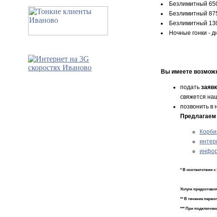
Безлимитный 650 
Безлимитный 875 
Безлимитный 1300
Ночные гонки - д
Вы имеете возмож
подать
заявк
свяжется наш
позвонить в 
Предлагаем 
Корби
интер
инфор
* В соответствии 
Услуги предоставл
** В течение перво
*** При подключен